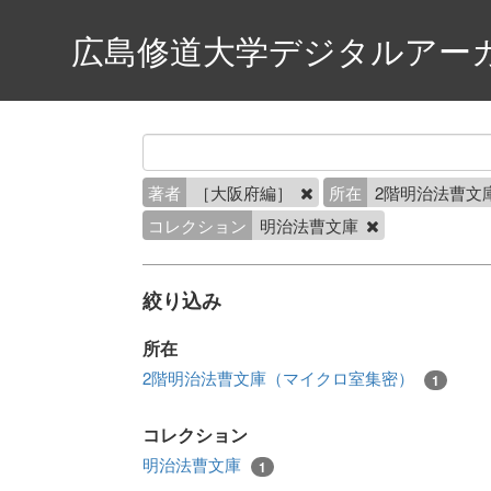
広島修道大学デジタルアー
著者
［大阪府編］
所在
2階明治法曹文
コレクション
明治法曹文庫
絞り込み
所在
2階明治法曹文庫（マイクロ室集密）
1
コレクション
明治法曹文庫
1