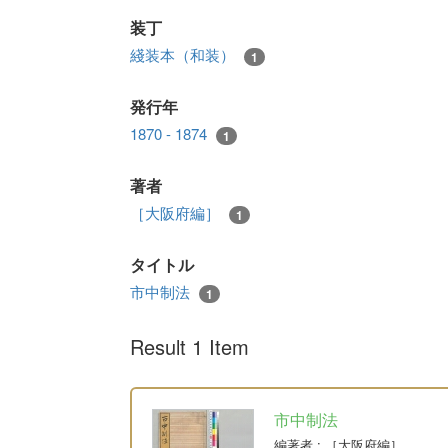
装丁
綫装本（和装）
1
発行年
1870 - 1874
1
著者
［大阪府編］
1
タイトル
市中制法
1
Result 1 Item
市中制法
編著者
: ［大阪府編］