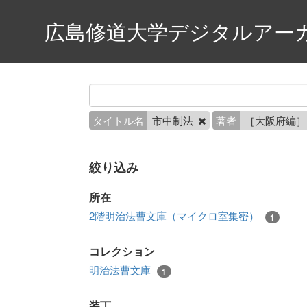
広島修道大学デジタルアー
タイトル名
市中制法
著者
［大阪府編
絞り込み
所在
2階明治法曹文庫（マイクロ室集密）
1
コレクション
明治法曹文庫
1
装丁