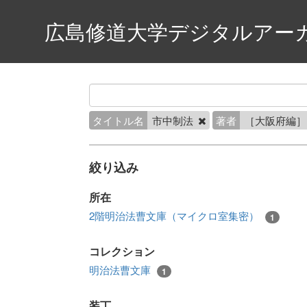
広島修道大学デジタルアー
タイトル名
市中制法
著者
［大阪府編
絞り込み
所在
2階明治法曹文庫（マイクロ室集密）
1
コレクション
明治法曹文庫
1
装丁