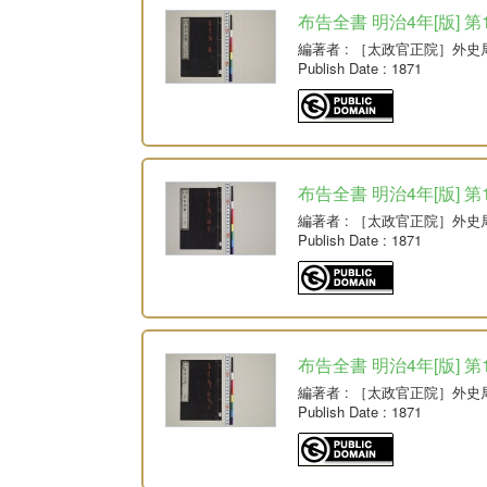
布告全書 明治4年[版] 第
編著者
: ［太政官正院］外史
Publish Date
: 1871
布告全書 明治4年[版] 第
編著者
: ［太政官正院］外史
Publish Date
: 1871
布告全書 明治4年[版] 第
編著者
: ［太政官正院］外史
Publish Date
: 1871