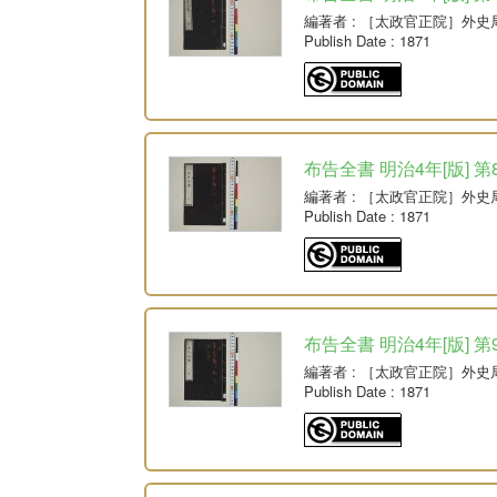
編著者
: ［太政官正院］外史
Publish Date
: 1871
布告全書 明治4年[版] 第
編著者
: ［太政官正院］外史
Publish Date
: 1871
布告全書 明治4年[版] 第
編著者
: ［太政官正院］外史
Publish Date
: 1871