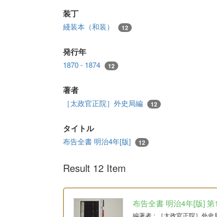
装丁
綫装本（和装）
12
発行年
1870 - 1874
12
著者
［太政官正院］外史局編
12
タイトル
布告全書 明治4年[版]
12
Result 12 Item
布告全書 明治4年[版] 第
編著者
: ［太政官正院］外史