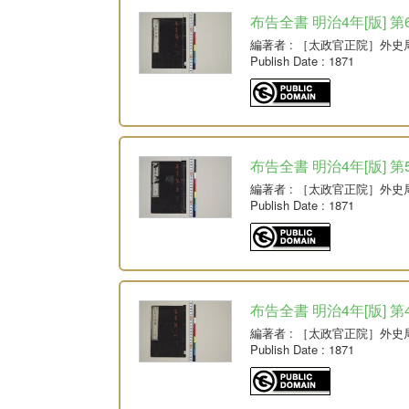
布告全書 明治4年[版] 第
編著者
: ［太政官正院］外史
Publish Date
: 1871
布告全書 明治4年[版] 第
編著者
: ［太政官正院］外史
Publish Date
: 1871
布告全書 明治4年[版] 第
編著者
: ［太政官正院］外史
Publish Date
: 1871