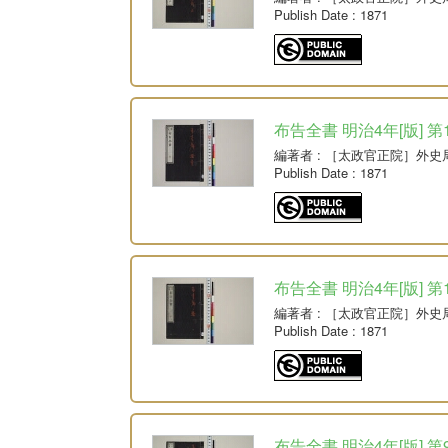
Publish Date
: 1871
布告全書 明治4年[版] 第
編著者
: ［太政官正院］外史
Publish Date
: 1871
布告全書 明治4年[版] 第
編著者
: ［太政官正院］外史
Publish Date
: 1871
布告全書 明治4年[版] 第