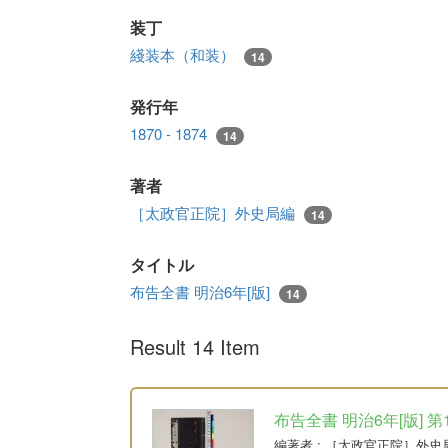
装丁
綫装本（和装）
14
発行年
1870 - 1874
14
著者
［太政官正院］外史局編
14
タイトル
布告全書 明治6年[版]
14
Result 14 Item
布告全書 明治6年[版] 第
編著者
: ［太政官正院］外史