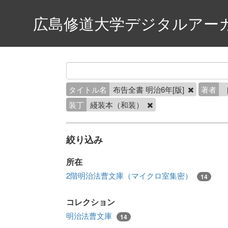
広島修道大学デジタルアー
タイトル名
布告全書 明治6年[版]
著者
装丁
綫装本（和装）
絞り込み
所在
2階明治法曹文庫（マイクロ室集密）
14
コレクション
明治法曹文庫
14