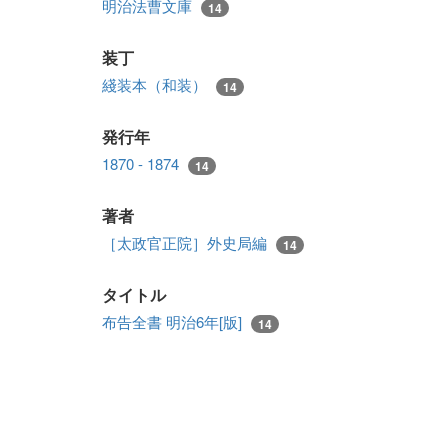
明治法曹文庫
14
装丁
綫装本（和装）
14
発行年
1870 - 1874
14
著者
［太政官正院］外史局編
14
タイトル
布告全書 明治6年[版]
14