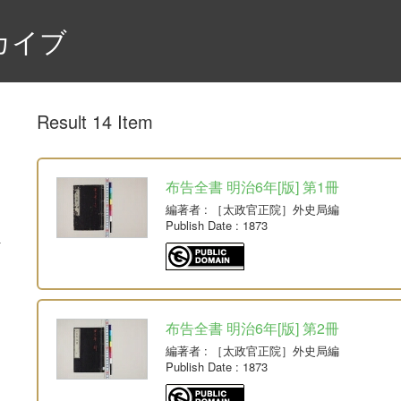
カイブ
Result 14 Item
布告全書 明治6年[版] 第1冊
編著者
: ［太政官正院］外史局編
Publish Date
: 1873
布告全書 明治6年[版] 第2冊
編著者
: ［太政官正院］外史局編
Publish Date
: 1873