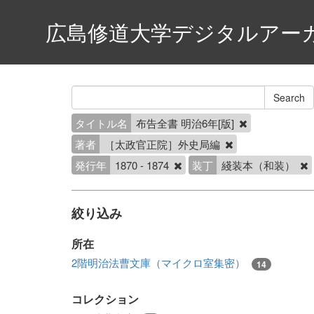
広島修道大学デジタルアー
タイトル名
布告全書 明治6年[版]
著者
［太政官正院］外史局編
発行年
1870 - 1874
装丁
綫装本（和装）
絞り込み
所在
2階明治法曹文庫（マイクロ室集密）
14
コレクション