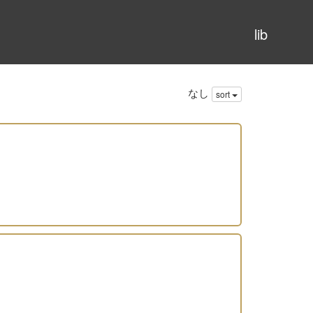
lib
なし
sort