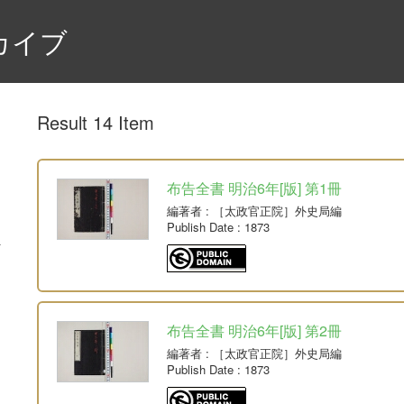
カイブ
Result 14 Item
布告全書 明治6年[版] 第1冊
編著者
: ［太政官正院］外史局編
Publish Date
: 1873
布告全書 明治6年[版] 第2冊
編著者
: ［太政官正院］外史局編
Publish Date
: 1873