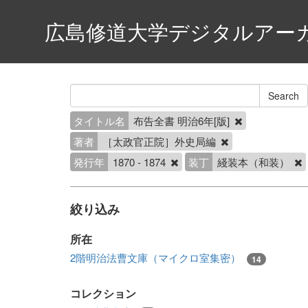
広島修道大学デジタルアー
タイトル名
布告全書 明治6年[版]
著者
［太政官正院］外史局編
発行年
1870 - 1874
装丁
綫装本（和装）
絞り込み
所在
2階明治法曹文庫（マイクロ室集密）
14
コレクション