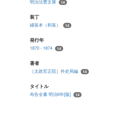
明治法曹文庫
14
装丁
綫装本（和装）
14
発行年
1870 - 1874
14
著者
［太政官正院］外史局編
14
タイトル
布告全書 明治6年[版]
14