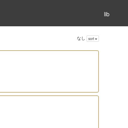
lib
なし
sort