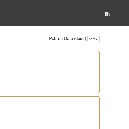
lib
Publish Date (desc)
sort