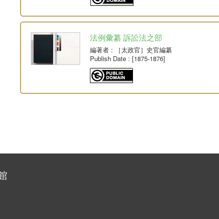
法例彙纂 訴訟法之部
編著者
: ［太政官］史官編纂
Publish Date
: [1875-1876]
館