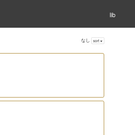
lib
なし
sort