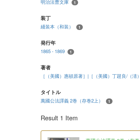
明治法曹文庫
1
装丁
綫装本（和装）
1
発行年
1865 - 1869
1
著者
［（美國）惠頓原著］|［（美國）丁韙良/（淸
タイトル
萬國公法譯義 2巻（存巻2上）
1
Result 1 Item