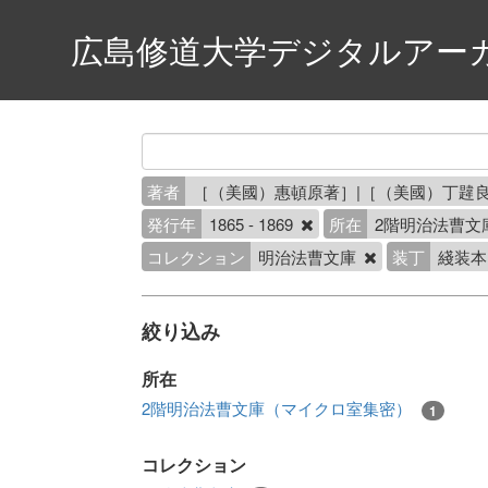
広島修道大学デジタルアー
著者
［（美國）惠頓原著］|［（美國）丁韙良
発行年
1865 - 1869
所在
2階明治法曹文
コレクション
明治法曹文庫
装丁
綫装
絞り込み
所在
2階明治法曹文庫（マイクロ室集密）
1
コレクション