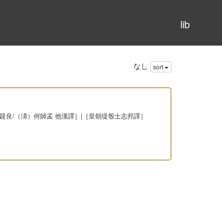
lib
なし
sort
丁韙良/（淸）何師孟 他漢譯］|［皇朝堤彀士志邦譯］