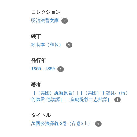
コレクション
明治法曹文庫
1
装丁
綫装本（和装）
1
発行年
1865 - 1869
1
著者
［（美國）惠頓原著］|［（美國）丁韙良/（淸）
何師孟 他漢譯］|［皇朝堤彀士志邦譯］
1
タイトル
萬國公法譯義 2巻（存巻2上）
1