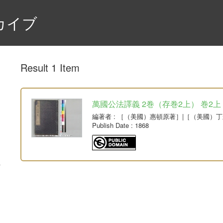
カイブ
Result 1 Item
萬國公法譯義 2巻（存巻2上） 巻2上
編著者
: ［（美國）惠頓原著］|［（美國）
Publish Date
: 1868