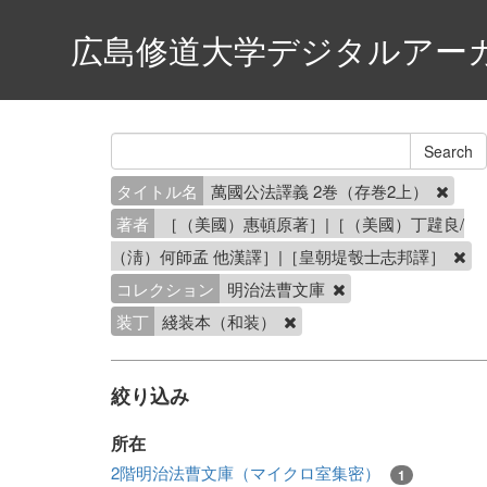
広島修道大学デジタルアー
タイトル名
萬國公法譯義 2巻（存巻2上）
著者
［（美國）惠頓原著］|［（美國）丁韙良/
（淸）何師孟 他漢譯］|［皇朝堤彀士志邦譯］
コレクション
明治法曹文庫
装丁
綫装本（和装）
絞り込み
所在
2階明治法曹文庫（マイクロ室集密）
1