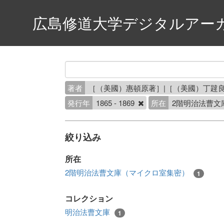
広島修道大学デジタルアー
著者
［（美國）惠頓原著］|［（美國）丁韙良
発行年
1865 - 1869
所在
2階明治法曹文
絞り込み
所在
2階明治法曹文庫（マイクロ室集密）
1
コレクション
明治法曹文庫
1