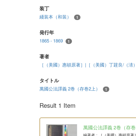
装丁
綫装本（和装）
1
発行年
1865 - 1869
1
著者
［（美國）惠頓原著］|［（美國）丁韙良/（淸
タイトル
萬國公法譯義 2巻（存巻2上）
1
Result 1 Item
萬國公法譯義 2巻（存巻
編著者
: ［（美國）惠頓原著