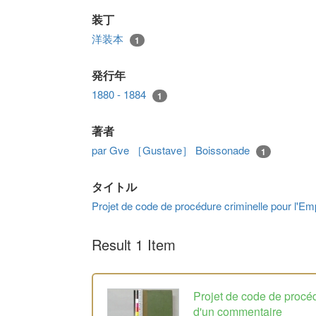
装丁
洋装本
1
発行年
1880 - 1884
1
著者
par Gve ［Gustave］ Boissonade
1
タイトル
Projet de code de procédure criminelle pour l'
Result 1 Item
Projet de code de procé
d'un commentaire