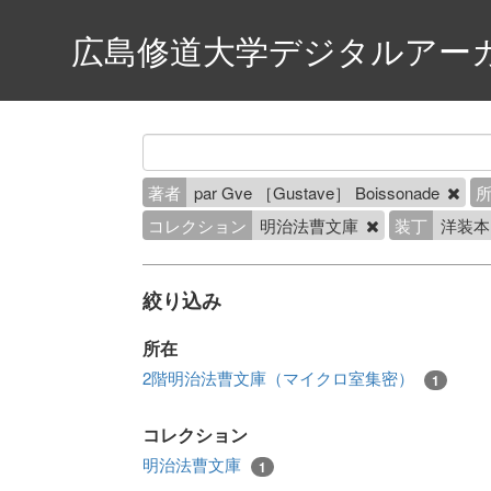
広島修道大学デジタルアー
著者
par Gve ［Gustave］ Boissonade
コレクション
明治法曹文庫
装丁
洋装
絞り込み
所在
2階明治法曹文庫（マイクロ室集密）
1
コレクション
明治法曹文庫
1