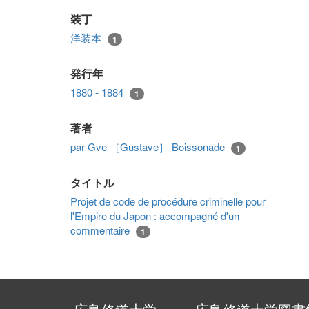
装丁
洋装本
1
発行年
1880 - 1884
1
著者
par Gve ［Gustave］ Boissonade
1
タイトル
Projet de code de procédure criminelle pour
l'Empire du Japon : accompagné d'un
commentaire
1