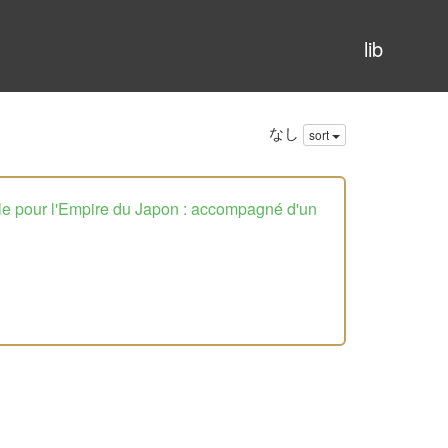
lib
なし
sort
lle pour l'Empire du Japon : accompagné d'un