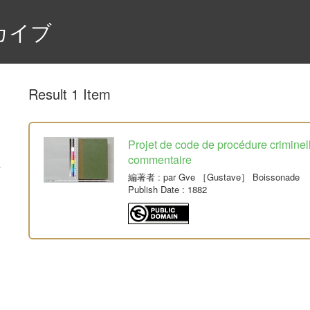
カイブ
Result 1 Item
Projet de code de procédure crimine
commentaire
編著者
: par Gve ［Gustave］ Boissonade
Publish Date
: 1882