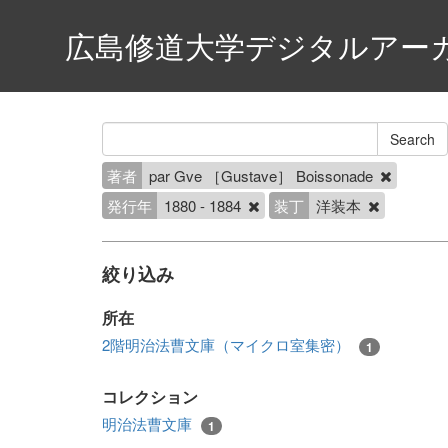
広島修道大学デジタルアー
著者
par Gve ［Gustave］ Boissonade
発行年
1880 - 1884
装丁
洋装本
絞り込み
所在
2階明治法曹文庫（マイクロ室集密）
1
コレクション
明治法曹文庫
1