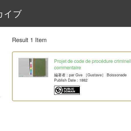
カイブ
Result 1 Item
Projet de code de procédure crimine
commentaire
編著者
: par Gve ［Gustave］ Boissonade
Publish Date
: 1882