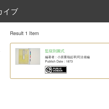
カイブ
Result 1 Item
監獄則圖式
編著者
: 小原重哉起草|司法省編
Publish Date
: 1873