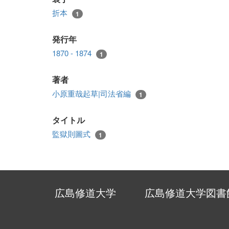
折本
1
発行年
1870 - 1874
1
著者
小原重哉起草|司法省編
1
タイトル
監獄則圖式
1
広島修道大学
広島修道大学図書