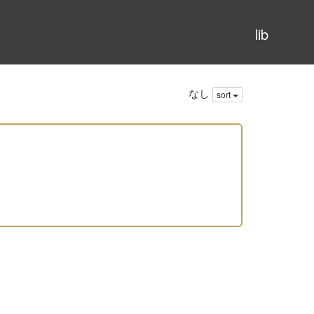
lib
なし
sort