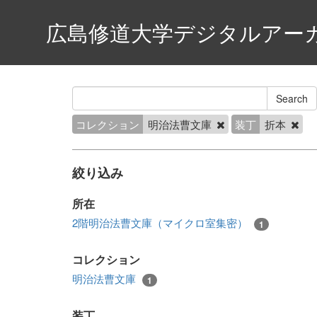
広島修道大学デジタルアー
コレクション
明治法曹文庫
装丁
折本
絞り込み
所在
2階明治法曹文庫（マイクロ室集密）
1
コレクション
明治法曹文庫
1
装丁