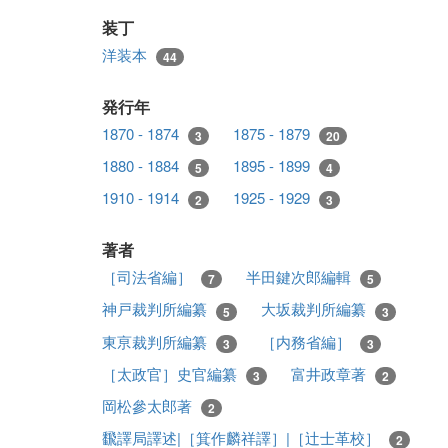
装丁
洋装本
44
発行年
1870 - 1874
1875 - 1879
3
20
1880 - 1884
1895 - 1899
5
4
1910 - 1914
1925 - 1929
2
3
著者
［司法省編］
半田鍵次郎編輯
7
5
神戸裁判所編纂
大坂裁判所編纂
5
3
東亰裁判所編纂
［内務省編］
3
3
［太政官］史官編纂
富井政章著
3
2
岡松參太郎著
2
飜譯局譯述|［箕作麟祥譯］|［辻士革校］
2