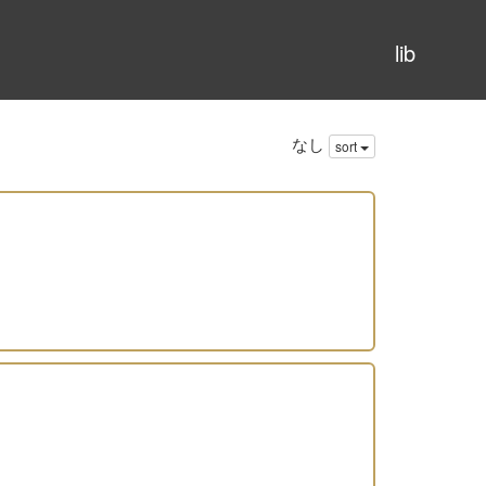
lib
なし
sort