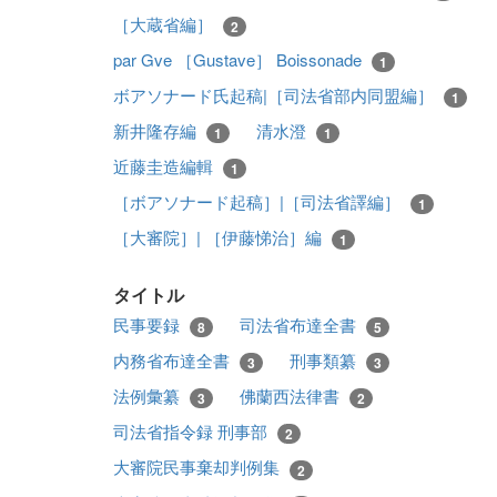
［大蔵省編］
2
par Gve ［Gustave］ Boissonade
1
ボアソナード氏起稿|［司法省部内同盟編］
1
新井隆存編
清水澄
1
1
近藤圭造編輯
1
［ボアソナード起稿］|［司法省譯編］
1
［大審院］| ［伊藤悌治］編
1
タイトル
民事要録
司法省布達全書
8
5
内務省布達全書
刑事類纂
3
3
法例彙纂
佛蘭西法律書
3
2
司法省指令録 刑事部
2
大審院民事棄却判例集
2