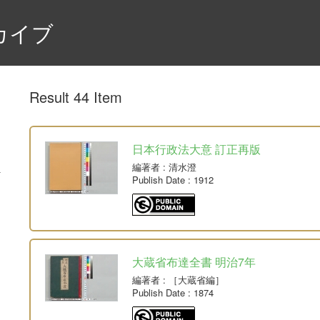
カイブ
Result 44 Item
日本行政法大意 訂正再版
編著者
: 清水澄
Publish Date
: 1912
大蔵省布達全書 明治7年
編著者
: ［大蔵省編］
Publish Date
: 1874