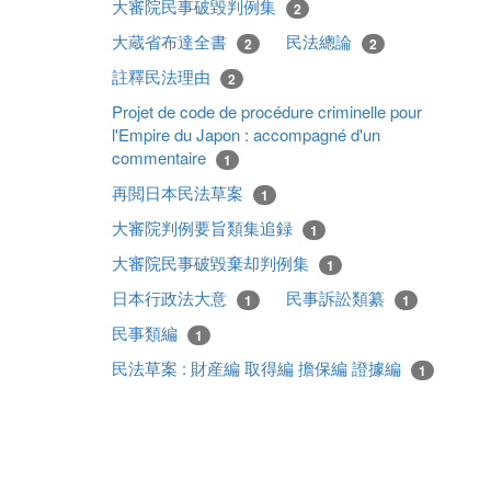
大審院民事破毀判例集
2
大蔵省布達全書
民法總論
2
2
註釋民法理由
2
Projet de code de procédure criminelle pour
l'Empire du Japon : accompagné d'un
commentaire
1
再閲日本民法草案
1
大審院判例要旨類集追録
1
大審院民事破毀棄却判例集
1
日本行政法大意
民事訴訟類纂
1
1
民事類編
1
民法草案 : 財産編 取得編 擔保編 證據編
1