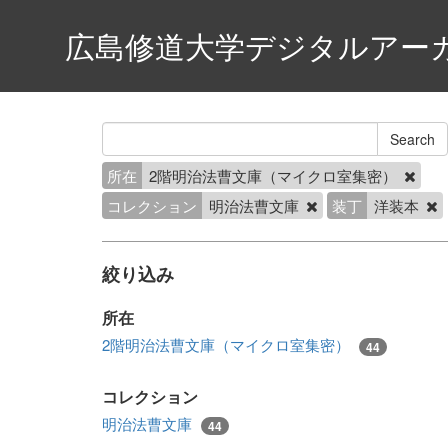
広島修道大学デジタルアー
所在
2階明治法曹文庫（マイクロ室集密）
コレクション
明治法曹文庫
装丁
洋装本
絞り込み
所在
2階明治法曹文庫（マイクロ室集密）
44
コレクション
明治法曹文庫
44