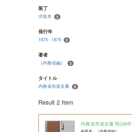
装丁
洋装本
2
発行年
1875 - 1879
2
著者
［内務省編］
2
タイトル
内務省布達全書
2
Result 2 Item
内務省布達全書 明治8年
編著者
: ［内務省編］