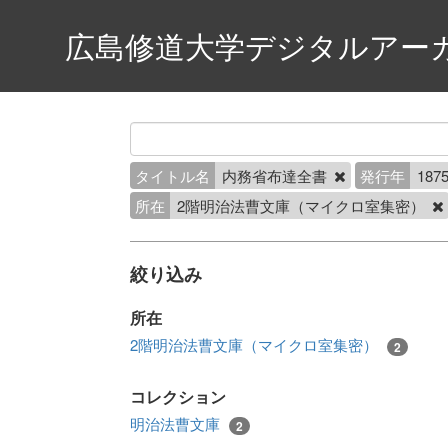
広島修道大学デジタルアー
タイトル名
内務省布達全書
発行年
1875
所在
2階明治法曹文庫（マイクロ室集密）
絞り込み
所在
2階明治法曹文庫（マイクロ室集密）
2
コレクション
明治法曹文庫
2