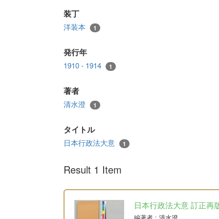
装丁
洋装本
1
発行年
1910 - 1914
1
著者
清水澄
1
タイトル
日本行政法大意
1
Result 1 Item
日本行政法大意 訂正再
編著者
: 清水澄