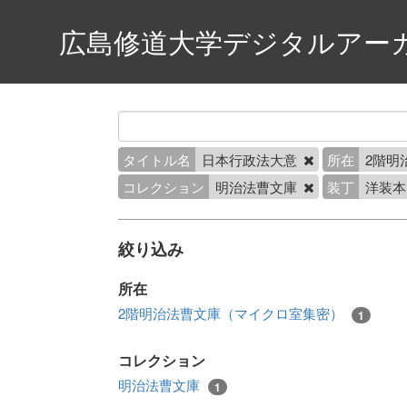
広島修道大学デジタルアー
タイトル名
日本行政法大意
所在
2階明
コレクション
明治法曹文庫
装丁
洋装
絞り込み
所在
2階明治法曹文庫（マイクロ室集密）
1
コレクション
明治法曹文庫
1