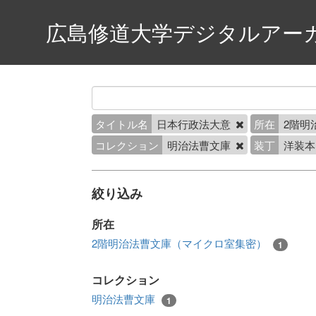
広島修道大学デジタルアー
タイトル名
日本行政法大意
所在
2階明
コレクション
明治法曹文庫
装丁
洋装
絞り込み
所在
2階明治法曹文庫（マイクロ室集密）
1
コレクション
明治法曹文庫
1