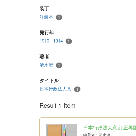
装丁
洋装本
1
発行年
1910 - 1914
1
著者
清水澄
1
タイトル
日本行政法大意
1
Result 1 Item
日本行政法大意 訂正再
編著者
: 清水澄