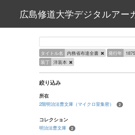
広島修道大学デジタルアー
タイトル名
内務省布達全書
発行年
1875
装丁
洋装本
絞り込み
所在
2階明治法曹文庫（マイクロ室集密）
2
コレクション
明治法曹文庫
2