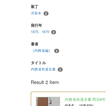
装丁
洋装本
2
発行年
1875 - 1879
2
著者
［内務省編］
2
タイトル
内務省布達全書
2
Result 2 Item
内務省布達全書 明治8年
編著者
: ［内務省編］