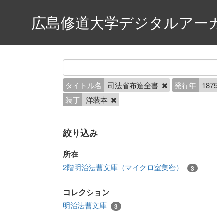
広島修道大学デジタルアー
タイトル名
司法省布達全書
発行年
1875
装丁
洋装本
絞り込み
所在
2階明治法曹文庫（マイクロ室集密）
3
コレクション
明治法曹文庫
3