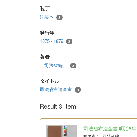
装丁
洋装本
3
発行年
1875 - 1879
3
著者
［司法省編］
3
タイトル
司法省布達全書
3
Result 3 Item
司法省布達全書 明治8年
編著者
: ［司法省編］