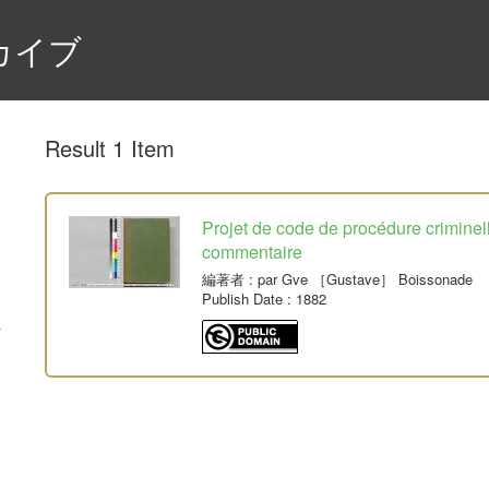
カイブ
Result 1 Item
Projet de code de procédure crimine
commentaire
編著者
: par Gve ［Gustave］ Boissonade
Publish Date
: 1882