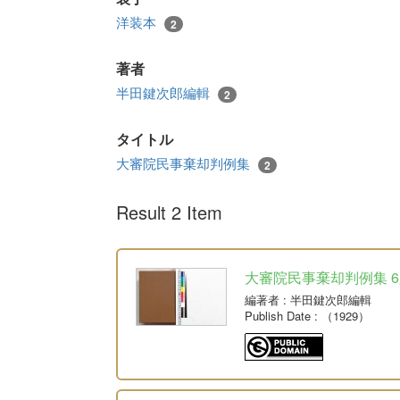
洋装本
2
著者
半田鍵次郎編輯
2
タイトル
大審院民事棄却判例集
2
Result 2 Item
大審院民事棄却判例集 6版 
編著者
: 半田鍵次郎編輯
Publish Date
: （1929）