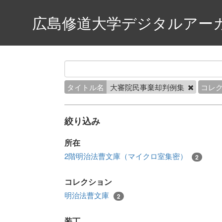
広島修道大学デジタルアー
タイトル名
大審院民事棄却判例集
コレ
絞り込み
所在
2階明治法曹文庫（マイクロ室集密）
2
コレクション
明治法曹文庫
2
装丁