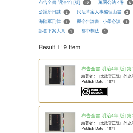
布告全書 明治4年[版]
萬國公法 4巻
12
6
公議所日誌
民法草案人事編理由書
2
2
海陸軍刑律
縣令告諭書 : 小學必讀
1
1
訴答下案大意
郡中制法
1
1
Result 119 Item
布告全書 明治4年[版] 第
編著者
: ［太政官正院］外史
Publish Date
: 1871
布告全書 明治4年[版] 第
編著者
: ［太政官正院］外史
Publish Date
: 1871