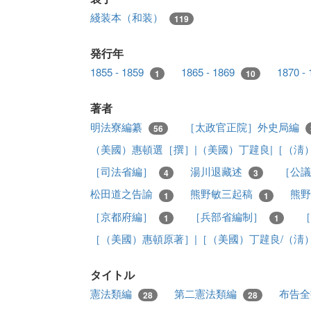
綫装本（和装）
119
発行年
1855 - 1859
1865 - 1869
1870 -
1
10
著者
明法寮編纂
［太政官正院］外史局編
56
（美國）惠頓選［撰］|（美國）丁韙良|［（淸
［司法省編］
湯川退藏述
［公
4
3
松田道之告諭
熊野敏三起稿
熊
1
1
［京都府編］
［兵部省編制］
1
1
［（美國）惠頓原著］|［（美國）丁韙良/（淸
タイトル
憲法類編
第二憲法類編
布告全
28
28