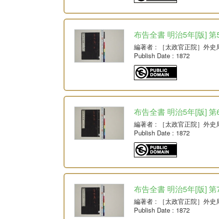
布告全書 明治5年[版] 第
編著者
: ［太政官正院］外史
Publish Date
: 1872
布告全書 明治5年[版] 第
編著者
: ［太政官正院］外史
Publish Date
: 1872
布告全書 明治5年[版] 第
編著者
: ［太政官正院］外史
Publish Date
: 1872