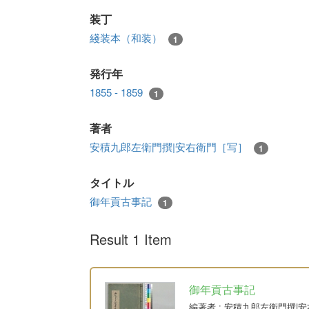
装丁
綫装本（和装）
1
発行年
1855 - 1859
1
著者
安積九郎左衛門撰|安右衛門［写］
1
タイトル
御年貢古事記
1
Result 1 Item
御年貢古事記
編著者
: 安積九郎左衛門撰|