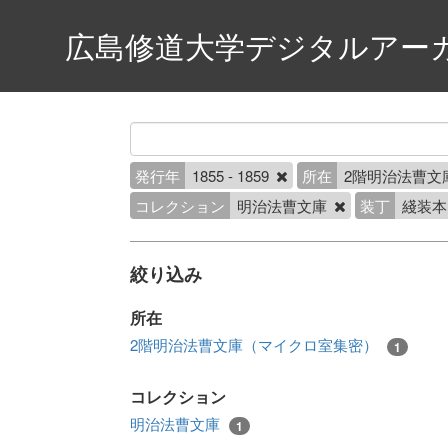
広島修道大学デジタルアー
発行年
1855 - 1859
所在
2階明治法曹文
コレクション
明治法曹文庫
装丁
綫装
絞り込み
所在
2階明治法曹文庫（マイクロ室集密）
1
コレクション
明治法曹文庫
1