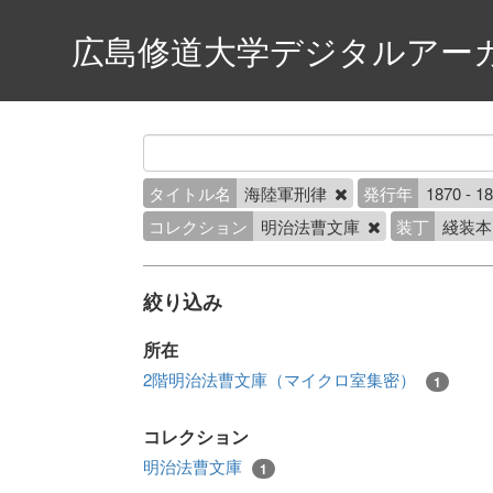
広島修道大学デジタルアー
タイトル名
海陸軍刑律
発行年
1870 - 1
コレクション
明治法曹文庫
装丁
綫装
絞り込み
所在
2階明治法曹文庫（マイクロ室集密）
1
コレクション
明治法曹文庫
1