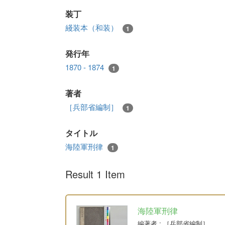
装丁
綫装本（和装）
1
発行年
1870 - 1874
1
著者
［兵部省編制］
1
タイトル
海陸軍刑律
1
Result 1 Item
海陸軍刑律
編著者
: ［兵部省編制］