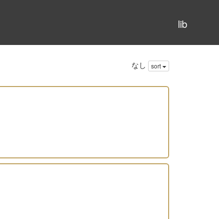
lib
なし
sort