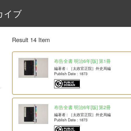
カイブ
Result 14 Item
布告全書 明治6年[版] 第1冊
編著者
: ［太政官正院］外史局編
Publish Date
: 1873
布告全書 明治6年[版] 第2冊
編著者
: ［太政官正院］外史局編
Publish Date
: 1873