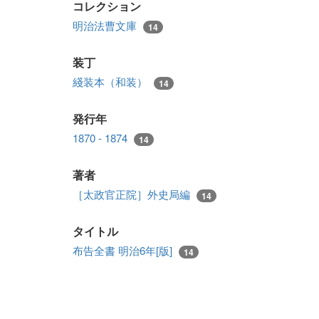
コレクション
明治法曹文庫
14
装丁
綫装本（和装）
14
発行年
1870 - 1874
14
著者
［太政官正院］外史局編
14
タイトル
布告全書 明治6年[版]
14