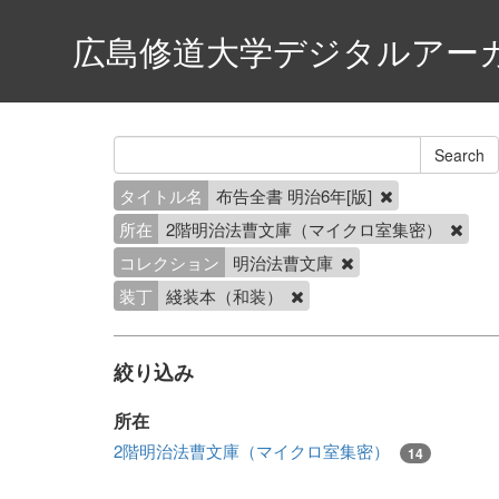
広島修道大学デジタルアー
タイトル名
布告全書 明治6年[版]
所在
2階明治法曹文庫（マイクロ室集密）
コレクション
明治法曹文庫
装丁
綫装本（和装）
絞り込み
所在
2階明治法曹文庫（マイクロ室集密）
14