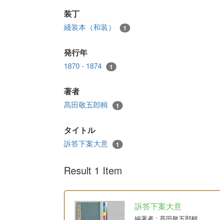
装丁
綫装本（和装）
1
発行年
1870 - 1874
1
著者
髙田敬五郎輯
1
タイトル
訴答下案大意
1
Result 1 Item
訴答下案大意
編著者
: 髙田敬五郎輯