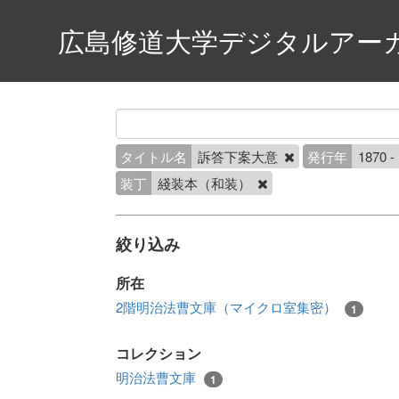
広島修道大学デジタルアー
タイトル名
訴答下案大意
発行年
1870 -
装丁
綫装本（和装）
絞り込み
所在
2階明治法曹文庫（マイクロ室集密）
1
コレクション
明治法曹文庫
1