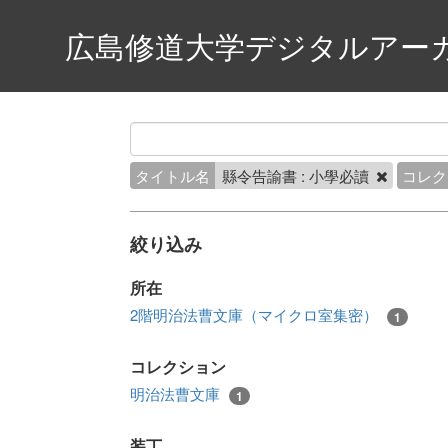
広島修道大学デジタルアー
タイトル名
縣令告諭書 : 小學必讀
コレク
絞り込み
所在
2階明治法曹文庫（マイクロ室集密）
1
コレクション
明治法曹文庫
1
装丁