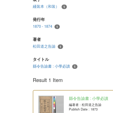
綫装本（和装）
1
発行年
1870 - 1874
1
著者
松田道之告諭
1
タイトル
縣令告諭書 : 小學必讀
1
Result 1 Item
縣令告諭書 : 小學必讀
編著者
: 松田道之告諭
Publish Date
: 1873