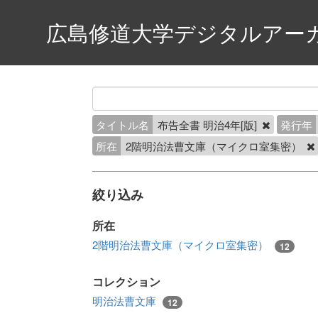
広島修道大学デジタルアー
タイトル名
布告全書 明治4年[版]
発行年
所在
2階明治法曹文庫（マイクロ室集密）
絞り込み
所在
2階明治法曹文庫（マイクロ室集密）
12
コレクション
明治法曹文庫
12