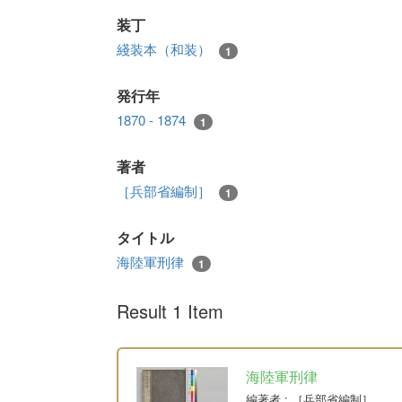
装丁
綫装本（和装）
1
発行年
1870 - 1874
1
著者
［兵部省編制］
1
タイトル
海陸軍刑律
1
Result 1 Item
海陸軍刑律
編著者
: ［兵部省編制］