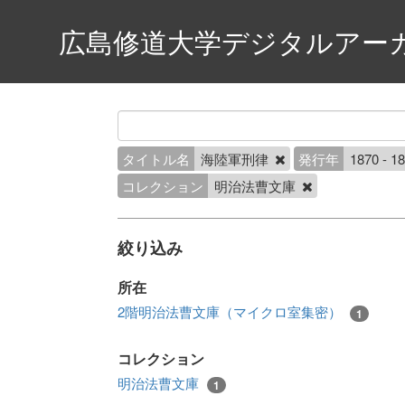
広島修道大学デジタルアー
タイトル名
海陸軍刑律
発行年
1870 - 1
コレクション
明治法曹文庫
絞り込み
所在
2階明治法曹文庫（マイクロ室集密）
1
コレクション
明治法曹文庫
1