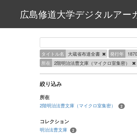
広島修道大学デジタルアー
タイトル名
大蔵省布達全書
発行年
1870
所在
2階明治法曹文庫（マイクロ室集密）
絞り込み
所在
2階明治法曹文庫（マイクロ室集密）
2
コレクション
明治法曹文庫
2