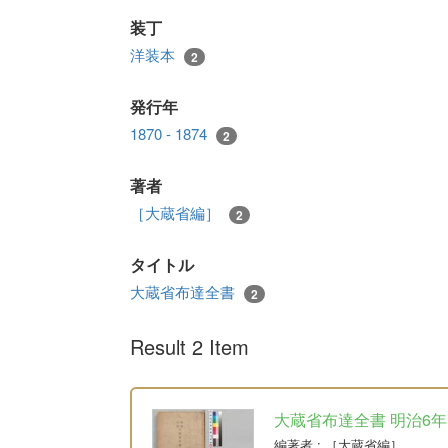
装丁
洋装本
2
発行年
1870 - 1874
2
著者
［大蔵省編］
2
タイトル
大蔵省布達全書
2
Result 2 Item
大蔵省布達全書 明治6年
編著者
: ［大蔵省編］