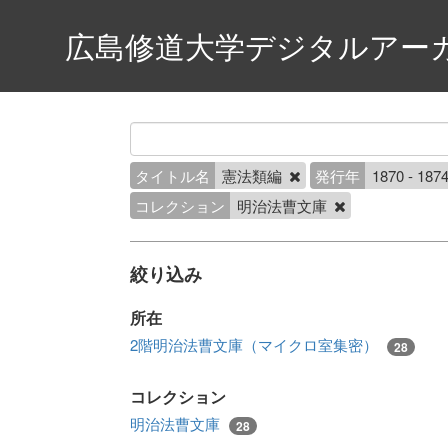
広島修道大学デジタルアー
タイトル名
憲法類編
発行年
1870 - 187
コレクション
明治法曹文庫
絞り込み
所在
2階明治法曹文庫（マイクロ室集密）
28
コレクション
明治法曹文庫
28