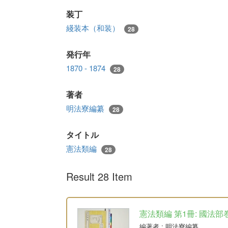
装丁
綫装本（和装）
28
発行年
1870 - 1874
28
著者
明法寮編纂
28
タイトル
憲法類編
28
Result 28 Item
憲法類編 第1冊: 國法部
編著者
: 明法寮編纂