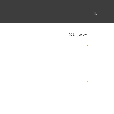
lib
なし
sort