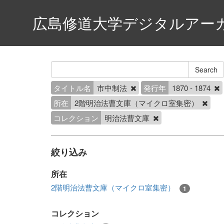
広島修道大学デジタルアー
タイトル名
市中制法
発行年
1870 - 1874
所在
2階明治法曹文庫（マイクロ室集密）
コレクション
明治法曹文庫
絞り込み
所在
2階明治法曹文庫（マイクロ室集密）
1
コレクション