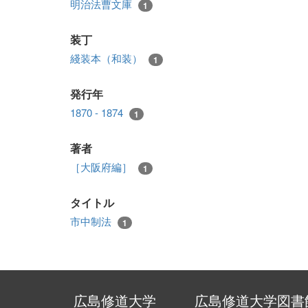
明治法曹文庫
1
装丁
綫装本（和装）
1
発行年
1870 - 1874
1
著者
［大阪府編］
1
タイトル
市中制法
1
広島修道大学
広島修道大学図書