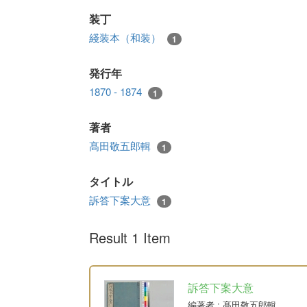
装丁
綫装本（和装）
1
発行年
1870 - 1874
1
著者
髙田敬五郎輯
1
タイトル
訴答下案大意
1
Result 1 Item
訴答下案大意
編著者
: 髙田敬五郎輯