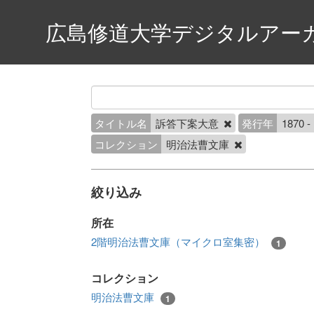
広島修道大学デジタルアー
タイトル名
訴答下案大意
発行年
1870 -
コレクション
明治法曹文庫
絞り込み
所在
2階明治法曹文庫（マイクロ室集密）
1
コレクション
明治法曹文庫
1