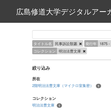
広島修道大学デジタルアー
タイトル名
民事訴訟類纂
発行年
1875 -
コレクション
明治法曹文庫
絞り込み
所在
2階明治法曹文庫（マイクロ室集密）
1
コレクション
明治法曹文庫
1