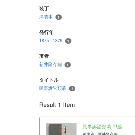
装丁
洋装本
1
発行年
1875 - 1879
1
著者
新井隆存編
1
タイトル
民事訴訟類纂
1
Result 1 Item
民事訴訟類纂 甲編
編著者
: 新井隆存編