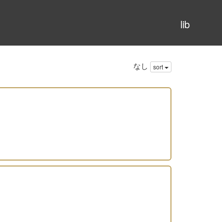
lib
なし
sort