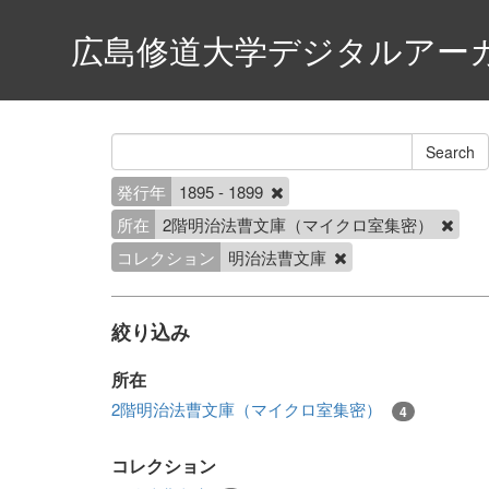
広島修道大学デジタルアー
発行年
1895 - 1899
所在
2階明治法曹文庫（マイクロ室集密）
コレクション
明治法曹文庫
絞り込み
所在
2階明治法曹文庫（マイクロ室集密）
4
コレクション