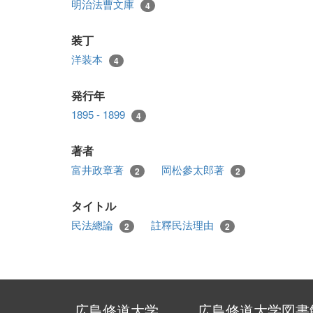
明治法曹文庫
4
装丁
洋装本
4
発行年
1895 - 1899
4
著者
富井政章著
岡松參太郎著
2
2
タイトル
民法總論
註釋民法理由
2
2
広島修道大学
広島修道大学図書