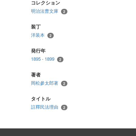
コレクション
明治法曹文庫
2
装丁
洋装本
2
発行年
1895 - 1899
2
著者
岡松參太郎著
2
タイトル
註釋民法理由
2