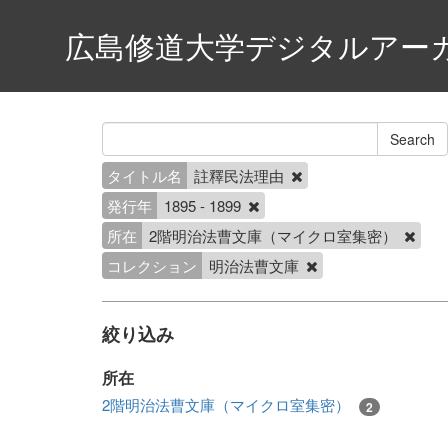
広島修道大学デジタルアー
タイトル名
註釋民法理由
発行年
1895 - 1899
所在
2階明治法曹文庫（マイクロ室集密）
コレクション
明治法曹文庫
絞り込み
所在
2階明治法曹文庫（マイクロ室集密）
2