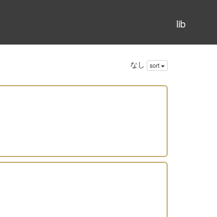
lib
なし
sort