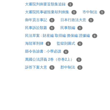
大審院判例要旨類集追録
1
大審院民事破毀棄却判例集
市中制法
1
1
御年貢古事記
日本行政法大意
1
1
民事訴訟類纂
民事類編
1
1
民法草案 : 財産編 取得編 擔保編 證據編
1
海陸軍刑律
監獄則圖式
1
1
縣令告諭書 : 小學必讀
1
萬國公法譯義 2巻（存巻2上）
1
訴答下案大意
郡中制法
1
1