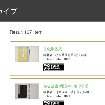
カイブ
Result 167 Item
監獄則圖式
編著者
: 小原重哉起草|司法省編
Publish Date
: 1873
布告全書 明治4年[版] 第1冊
編著者
: ［太政官正院］外史局編
Publish Date
: 1871