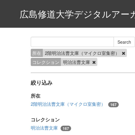
広島修道大学デジタルアー
所在
2階明治法曹文庫（マイクロ室集密）
コレクション
明治法曹文庫
絞り込み
所在
2階明治法曹文庫（マイクロ室集密）
167
コレクション
明治法曹文庫
167