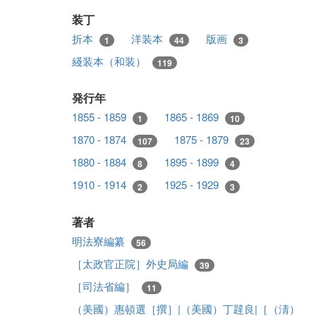
装丁
折本
洋装本
版画
1
44
3
綫装本（和装）
119
発行年
1855 - 1859
1865 - 1869
1
10
1870 - 1874
1875 - 1879
107
23
1880 - 1884
1895 - 1899
8
4
1910 - 1914
1925 - 1929
2
3
著者
明法寮編纂
56
［太政官正院］外史局編
39
［司法省編］
11
（美國）惠頓選［撰］|（美國）丁韙良|［（淸）