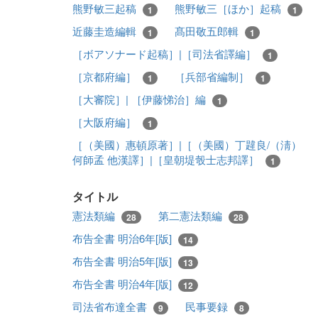
熊野敏三起稿
熊野敏三［ほか］起稿
1
1
近藤圭造編輯
髙田敬五郎輯
1
1
［ボアソナード起稿］|［司法省譯編］
1
［京都府編］
［兵部省編制］
1
1
［大審院］| ［伊藤悌治］編
1
［大阪府編］
1
［（美國）惠頓原著］|［（美國）丁韙良/（淸）
何師孟 他漢譯］|［皇朝堤彀士志邦譯］
1
タイトル
憲法類編
第二憲法類編
28
28
布告全書 明治6年[版]
14
布告全書 明治5年[版]
13
布告全書 明治4年[版]
12
司法省布達全書
民事要録
9
8