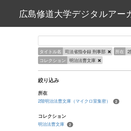
広島修道大学デジタルアー
タイトル名
司法省指令録 刑事部
所在
コレクション
明治法曹文庫
絞り込み
所在
2階明治法曹文庫（マイクロ室集密）
2
コレクション
明治法曹文庫
2