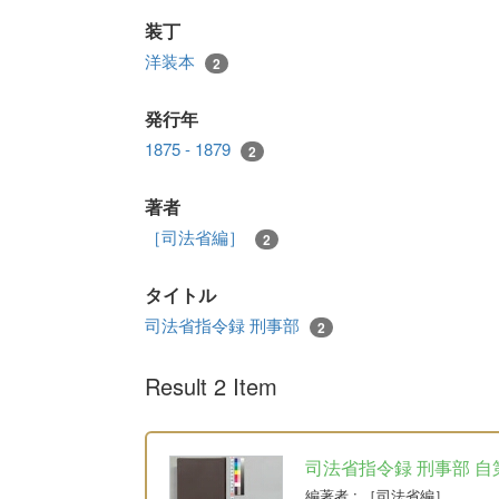
装丁
洋装本
2
発行年
1875 - 1879
2
著者
［司法省編］
2
タイトル
司法省指令録 刑事部
2
Result 2 Item
司法省指令録 刑事部 自
編著者
: ［司法省編］