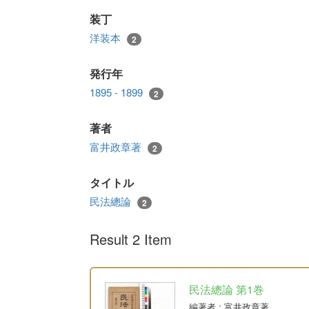
装丁
洋装本
2
発行年
1895 - 1899
2
著者
富井政章著
2
タイトル
民法總論
2
Result 2 Item
民法總論 第1巻
編著者
: 富井政章著