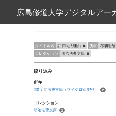
広島修道大学デジタルアー
タイトル名
註釋民法理由
所在
2階明治
コレクション
明治法曹文庫
絞り込み
所在
2階明治法曹文庫（マイクロ室集密）
2
コレクション
明治法曹文庫
2