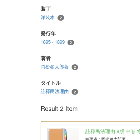
装丁
洋装本
2
発行年
1895 - 1899
2
著者
岡松參太郎著
2
タイトル
註釋民法理由
2
Result 2 Item
註釋民法理由 9版 中巻 
編著者
: 岡松參太郎著