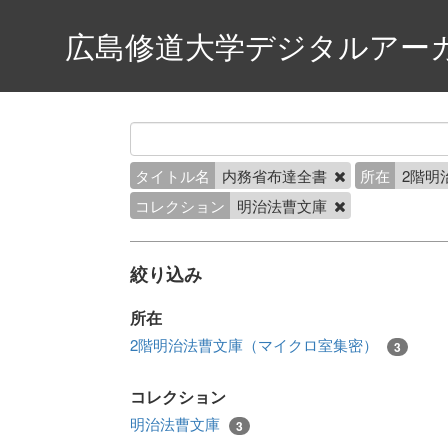
広島修道大学デジタルアー
タイトル名
内務省布達全書
所在
2階明
コレクション
明治法曹文庫
絞り込み
所在
2階明治法曹文庫（マイクロ室集密）
3
コレクション
明治法曹文庫
3