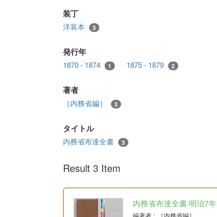
装丁
洋装本
3
発行年
1870 - 1874
1875 - 1879
1
2
著者
［内務省編］
3
タイトル
内務省布達全書
3
Result 3 Item
内務省布達全書 明治7年
編著者
: ［内務省編］