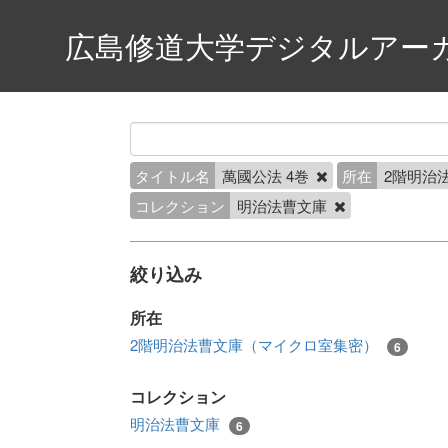
広島修道大学デジタルアー
タイトル名
萬國公法 4巻
所在
2階明治
コレクション
明治法曹文庫
絞り込み
所在
2階明治法曹文庫（マイクロ室集密）
6
コレクション
明治法曹文庫
6