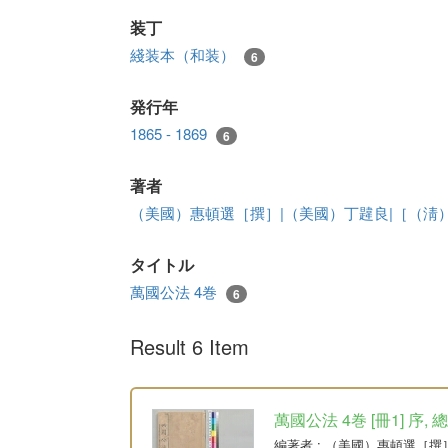
装丁
綫装本（和装）
6
発行年
1865 - 1869
6
著者
（美國）惠頓選［撰］|（美國）丁韙良|［（淸
タイトル
萬國公法 4巻
6
Result 6 Item
萬國公法 4巻 [冊1] 序, 
編著者
: （美國）惠頓選［撰