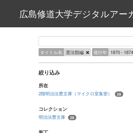
広島修道大学デジタルアー
タイトル名
憲法類編
発行年
1870 - 187
絞り込み
所在
2階明治法曹文庫（マイクロ室集密）
28
コレクション
明治法曹文庫
28
装丁