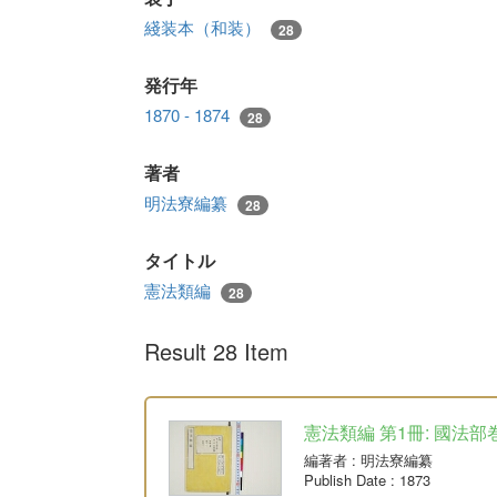
綫装本（和装）
28
発行年
1870 - 1874
28
著者
明法寮編纂
28
タイトル
憲法類編
28
Result 28 Item
憲法類編 第1冊: 國法部
編著者
: 明法寮編纂
Publish Date
: 1873