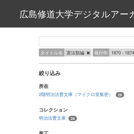
広島修道大学デジタルアー
タイトル名
憲法類編
発行年
1870 - 187
絞り込み
所在
2階明治法曹文庫（マイクロ室集密）
28
コレクション
明治法曹文庫
28
装丁