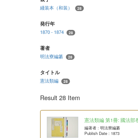
綫装本（和装）
28
発行年
1870 - 1874
28
著者
明法寮編纂
28
タイトル
憲法類編
28
Result 28 Item
憲法類編 第1冊: 國法部
編著者
: 明法寮編纂
Publish Date
: 1873