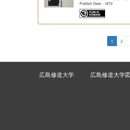
Publish Date
: 1872
1
2
広島修道大学
広島修道大学