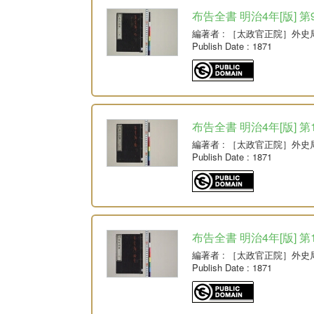
布告全書 明治4年[版] 第
編著者
: ［太政官正院］外史
Publish Date
: 1871
布告全書 明治4年[版] 第
編著者
: ［太政官正院］外史
Publish Date
: 1871
布告全書 明治4年[版] 第
編著者
: ［太政官正院］外史
Publish Date
: 1871