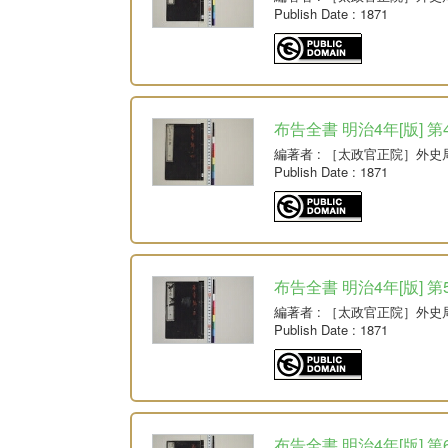
Publish Date
: 1871
布告全書 明治4年[版] 第
編著者
: ［太政官正院］外史
Publish Date
: 1871
布告全書 明治4年[版] 第
編著者
: ［太政官正院］外史
Publish Date
: 1871
布告全書 明治4年[版] 第