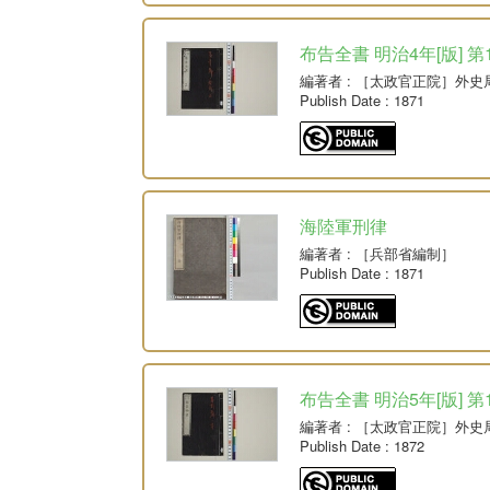
布告全書 明治4年[版] 第
編著者
: ［太政官正院］外史
Publish Date
: 1871
海陸軍刑律
編著者
: ［兵部省編制］
Publish Date
: 1871
布告全書 明治5年[版] 第
編著者
: ［太政官正院］外史
Publish Date
: 1872