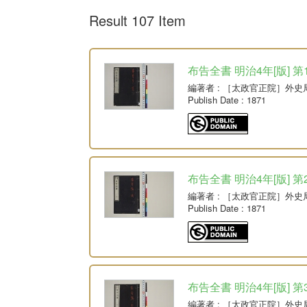
Result 107 Item
布告全書 明治4年[版] 第
編著者
: ［太政官正院］外史
Publish Date
: 1871
布告全書 明治4年[版] 第
編著者
: ［太政官正院］外史
Publish Date
: 1871
布告全書 明治4年[版] 第
編著者
: ［太政官正院］外史