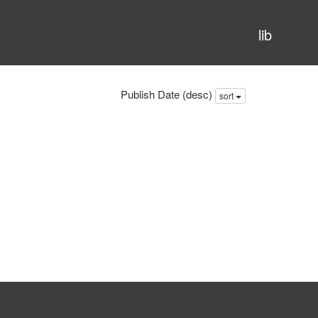
lib
Publish Date (desc)
sort