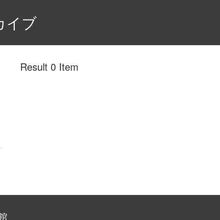
カイブ
Result 0 Item
館